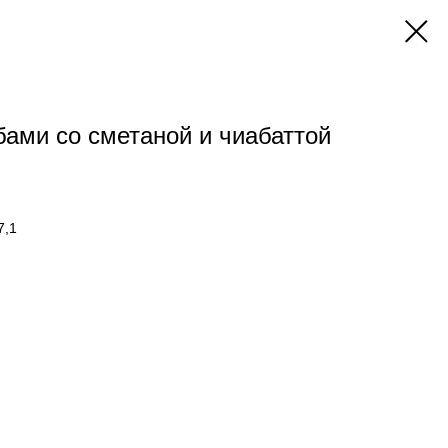
бами со сметаной и чиабаттой
7,1